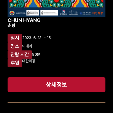
CHUN HYANG
춘향
일시
2023. 6. 13. ~ 15.
장소
이태리
관람 시간
90분
대한제강
후원
상세정보