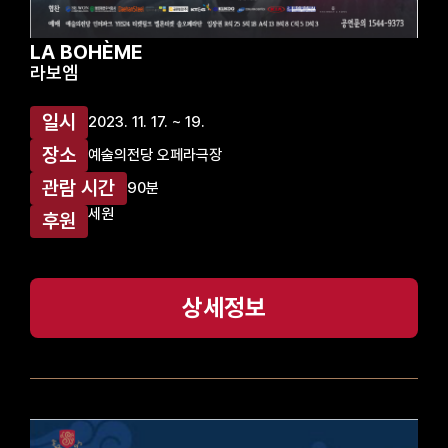
LA BOHÈME
라보엠
일시
2023. 11. 17. ~ 19.
장소
예술의전당 오페라극장
관람 시간
90분
세원
후원
상세정보