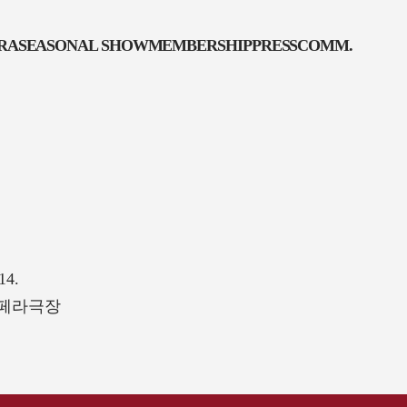
ERA
SEASONAL SHOW
MEMBERSHIP
PRESS
COMM.
14.
페라극장